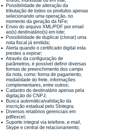
xml/txt, individual ou em lote;
Possibilidade de alteração da
tributação de todos os produtos apenas
selecionando uma operação, no
momento da geração da NFe;
Envio do arquivo XML/PDF por email
ao(s) destinatário(s) em lote;
Possibilidade de duplicar (clonar) uma
nota fiscal já emitida;
Alerta quando o certificado digital esta
prestes a expirar;
Através da configuração de
parâmetros, é possível definir diversas
formas de preenchimento dos campo
da nota, como: forma de pagamento,
modalidade do frete, informações
complementares, entre outros
;
Cadastro do destinatário apenas pela
digitação do CNPJ;
Busca automática/validação da
inscrição estadual pelo SIntegra;
Diversos relatórios gerenciais em
pdf/excel;
Suporte integral via telefone, e-mail,
Skype e central de relacionamento;